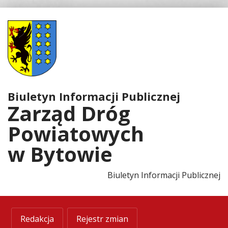
Biuletyn
Informacji
Publicznej
Zarząd
Biuletyn Informacji Publicznej
Dróg
Zarząd Dróg
Powiatowych
Powiatowych
w
w Bytowie
Bytowie
Biuletyn Informacji Publicznej
Redakcja
Rejestr zmian